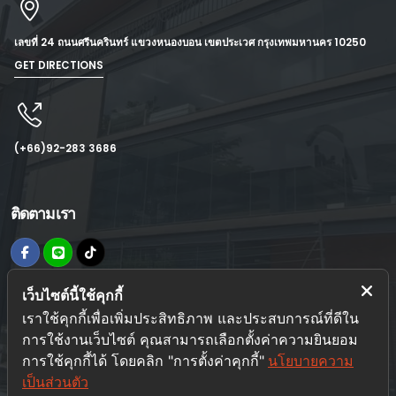
เลขที่ 24 ถนนศรีนครินทร์ แขวงหนองบอน เขตประเวศ กรุงเทพมหานคร 10250
GET DIRECTIONS
(+66)92-283 3686
ติดตามเรา
เว็บไซต์นี้ใช้คุกกี้
ข้อมูลเพิ่มเติม
เราใช้คุกกี้เพื่อเพิ่มประสิทธิภาพ และประสบการณ์ที่ดีใน
นโยบายความเป็นส่วนตัว
การใช้งานเว็บไซต์ คุณสามารถเลือกตั้งค่าความยินยอม
การใช้คุกกี้ได้ โดยคลิก "การตั้งค่าคุกกี้"
นโยบายความ
การเดินทางมาอิมแพค
เป็นส่วนตัว
โรงแรมใกล้สถานที่จัดงาน