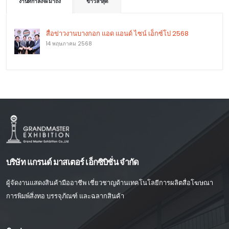
งานที่กำลังจะมาถึง
ข่าวล่าสุด
สื่อข่าวงานบางกอก แอด แอนด์ ไซน์ เอ็กซ์โป 2568
14 พฤษภาคม 2568
บริษัท แกรนด์ มาสเตอร์ เอ็กซิบิชั่น จำกัด
ผู้จัดงานแสดงสินค้ามืออาชีพ เชี่ยวชาญด้านเทคโนโลยีการผลิตสื่อโฆษณา
การพิมพ์สิ่งทอ บรรจุภัณฑ์ และฉลากสินค้า