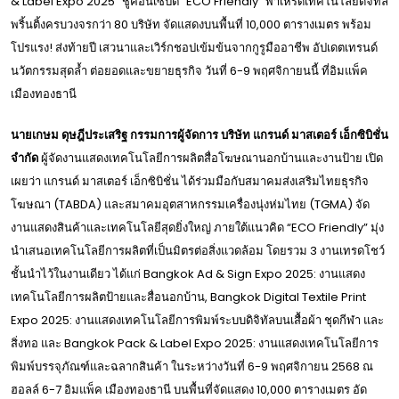
& Label Expo 2025” ชูคอนเซ็ปต์ “ECO Friendly” พาเหรดเทคโนโลยีดิจิทัล
พริ้นติ้งครบวงจรกว่า 80 บริษัท จัดแสดงบนพื้นที่ 10,000 ตารางเมตร พร้อม
โปรแรง! ส่งท้ายปี เสวนาและเวิร์กชอปเข้มข้นจากกูรูมืออาชีพ อัปเดตเทรนด์
นวัตกรรมสุดล้ำ ต่อยอดและขยายธุรกิจ วันที่ 6-9 พฤศจิกายนนี้ ที่อิมแพ็ค
เมืองทองธานี
นายเกษม ดุษฎีประเสริฐ กรรมการผู้จัดการ บริษัท แกรนด์ มาสเตอร์ เอ็กซิบิชั่น
จำกัด
ผู้จัดงานแสดงเทคโนโลยีการผลิตสื่อโฆษณานอกบ้านและงานป้าย เปิด
เผยว่า แกรนด์ มาสเตอร์ เอ็กซิบิชั่น ได้ร่วมมือกับสมาคมส่งเสริมไทยธุรกิจ
โฆษณา (TABDA) และสมาคมอุตสาหกรรมเครื่องนุ่งห่มไทย (TGMA) จัด
งานแสดงสินค้าและเทคโนโลยีสุดยิ่งใหญ่ ภายใต้แนวคิด “ECO Friendly” มุ่ง
นำเสนอเทคโนโลยีการผลิตที่เป็นมิตรต่อสิ่งแวดล้อม โดยรวม 3 งานเทรดโชว์
ชั้นนำไว้ในงานเดียว ได้แก่ Bangkok Ad & Sign Expo 2025: งานแสดง
เทคโนโลยีการผลิตป้ายและสื่อนอกบ้าน, Bangkok Digital Textile Print
Expo 2025: งานแสดงเทคโนโลยีการพิมพ์ระบบดิจิทัลบนเสื้อผ้า ชุดกีฬา และ
สิ่งทอ และ Bangkok Pack & Label Expo 2025: งานแสดงเทคโนโลยีการ
พิมพ์บรรจุภัณฑ์และฉลากสินค้า ในระหว่างวันที่ 6-9 พฤศจิกายน 2568 ณ
ฮอลล์ 6-7 อิมแพ็ค เมืองทองธานี บนพื้นที่จัดแสดง 10,000 ตารางเมตร อัด