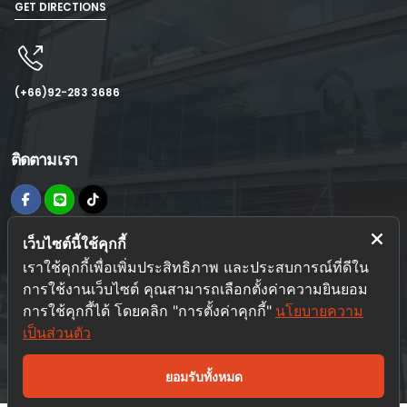
GET DIRECTIONS
(+66)92-283 3686
ติดตามเรา
เว็บไซต์นี้ใช้คุกกี้
ข้อมูลเพิ่มเติม
เราใช้คุกกี้เพื่อเพิ่มประสิทธิภาพ และประสบการณ์ที่ดีใน
นโยบายความเป็นส่วนตัว
การใช้งานเว็บไซต์ คุณสามารถเลือกตั้งค่าความยินยอม
การใช้คุกกี้ได้ โดยคลิก "การตั้งค่าคุกกี้"
นโยบายความ
การเดินทางมาอิมแพค
เป็นส่วนตัว
โรงแรมใกล้สถานที่จัดงาน
กิจกรรมในงานและรายชื่อผู้แสดงสินค้า
ยอมรับทั้งหมด