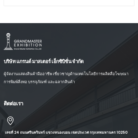
บริษัท แกรนด์ มาสเตอร์ เอ็กซิบิชั่น จำกัด
ผู้จัดงานแสดงสินค้ามืออาชีพ เชี่ยวชาญด้านเทคโนโลยีการผลิตสื่อโฆษณา
การพิมพ์สิ่งทอ บรรจุภัณฑ์ และฉลากสินค้า
ติดต่อเรา
เลขที่ 24 ถนนศรีนครินทร์ แขวงหนองบอน เขตประเวศ กรุงเทพมหานคร 10250